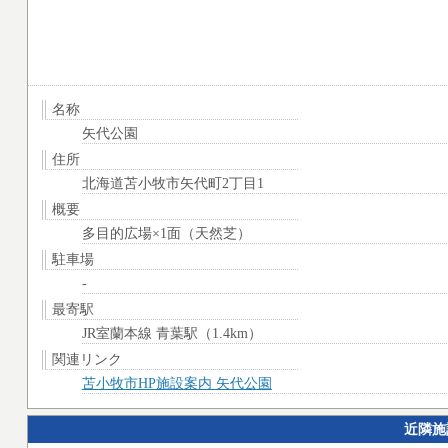
名称
矢代公園
住所
北海道苫小牧市矢代町2丁目1
概要
多目的広場×1面（天然芝）
駐車場
-
最寄駅
JR室蘭本線 青葉駅（1.4km）
関連リンク
苫小牧市HP施設案内 矢代公園
近隣施