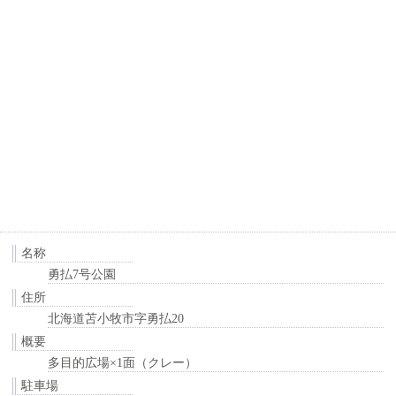
名称
勇払7号公園
住所
北海道苫小牧市字勇払20
概要
多目的広場×1面（クレー）
駐車場