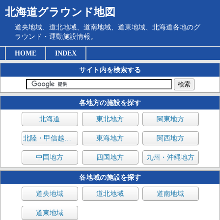
北海道グラウンド地図
道央地域、道北地域、道南地域、道東地域、北海道各地のグ
ラウンド・運動施設情報。
HOME
INDEX
サイト内を検索する
各地方の施設を探す
北海道
東北地方
関東地方
北陸・甲信越地方
東海地方
関西地方
中国地方
四国地方
九州・沖縄地方
各地域の施設を探す
道央地域
道北地域
道南地域
道東地域