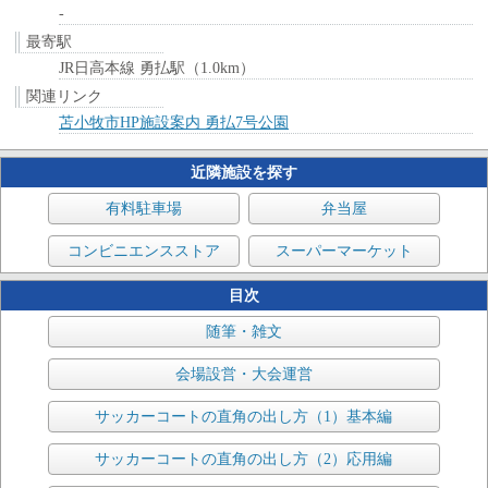
-
最寄駅
JR日高本線 勇払駅（1.0km）
関連リンク
苫小牧市HP施設案内 勇払7号公園
近隣施設を探す
有料駐車場
弁当屋
コンビニエンスストア
スーパーマーケット
目次
随筆・雑文
会場設営・大会運営
サッカーコートの直角の出し方（1）基本編
サッカーコートの直角の出し方（2）応用編