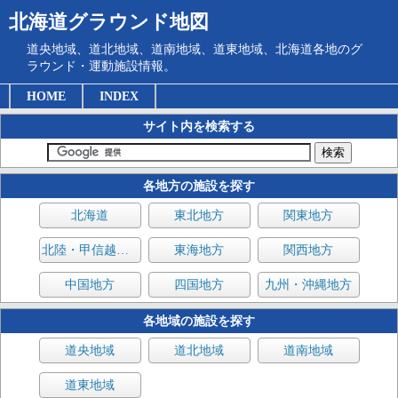
北海道グラウンド地図
道央地域、道北地域、道南地域、道東地域、北海道各地のグ
ラウンド・運動施設情報。
HOME
INDEX
サイト内を検索する
各地方の施設を探す
北海道
東北地方
関東地方
北陸・甲信越地方
東海地方
関西地方
中国地方
四国地方
九州・沖縄地方
各地域の施設を探す
道央地域
道北地域
道南地域
道東地域