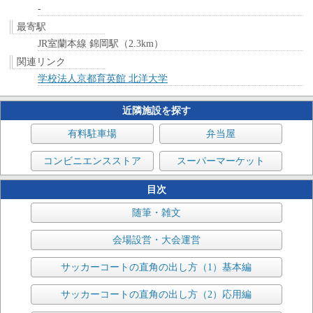
-
最寄駅
JR室蘭本線 錦岡駅（2.3km）
関連リンク
学校法人京都育英館 北洋大学
近隣施設を探す
有料駐車場
弁当屋
コンビニエンスストア
スーパーマーケット
目次
随筆・雑文
会場設営・大会運営
サッカーコートの直角の出し方（1）基本編
サッカーコートの直角の出し方（2）応用編