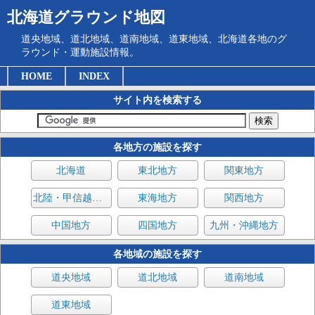
北海道グラウンド地図
道央地域、道北地域、道南地域、道東地域、北海道各地のグ
ラウンド・運動施設情報。
HOME
INDEX
サイト内を検索する
各地方の施設を探す
北海道
東北地方
関東地方
北陸・甲信越地方
東海地方
関西地方
中国地方
四国地方
九州・沖縄地方
各地域の施設を探す
道央地域
道北地域
道南地域
道東地域