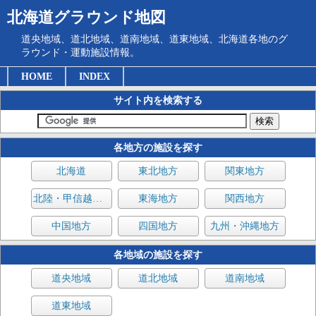
北海道グラウンド地図
道央地域、道北地域、道南地域、道東地域、北海道各地のグ
ラウンド・運動施設情報。
HOME
INDEX
サイト内を検索する
各地方の施設を探す
北海道
東北地方
関東地方
北陸・甲信越地方
東海地方
関西地方
中国地方
四国地方
九州・沖縄地方
各地域の施設を探す
道央地域
道北地域
道南地域
道東地域