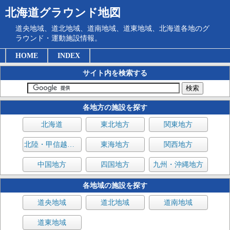
北海道グラウンド地図
道央地域、道北地域、道南地域、道東地域、北海道各地のグ
ラウンド・運動施設情報。
HOME
INDEX
サイト内を検索する
各地方の施設を探す
北海道
東北地方
関東地方
北陸・甲信越地方
東海地方
関西地方
中国地方
四国地方
九州・沖縄地方
各地域の施設を探す
道央地域
道北地域
道南地域
道東地域