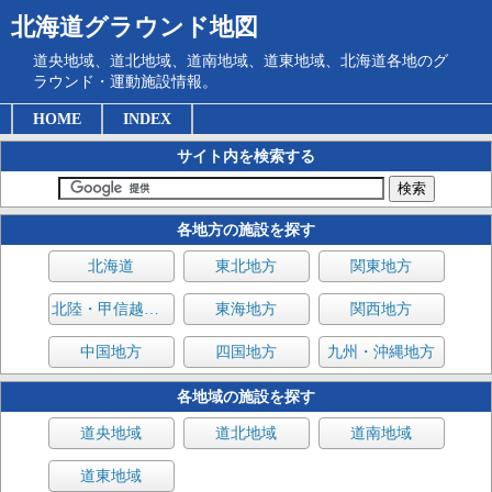
北海道グラウンド地図
道央地域、道北地域、道南地域、道東地域、北海道各地のグ
ラウンド・運動施設情報。
HOME
INDEX
サイト内を検索する
各地方の施設を探す
北海道
東北地方
関東地方
北陸・甲信越地方
東海地方
関西地方
中国地方
四国地方
九州・沖縄地方
各地域の施設を探す
道央地域
道北地域
道南地域
道東地域