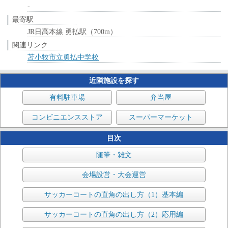
-
最寄駅
JR日高本線 勇払駅（700m）
関連リンク
苫小牧市立勇払中学校
近隣施設を探す
有料駐車場
弁当屋
コンビニエンスストア
スーパーマーケット
目次
随筆・雑文
会場設営・大会運営
サッカーコートの直角の出し方（1）基本編
サッカーコートの直角の出し方（2）応用編