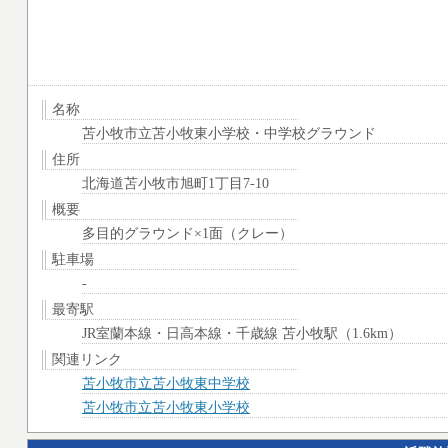
名称
苫小牧市立苫小牧東小学校・中学校グラウンド
住所
北海道苫小牧市旭町1丁目7-10
概要
多目的グラウンド×1面（クレー）
駐車場
-
最寄駅
JR室蘭本線・日高本線・千歳線 苫小牧駅（1.6km）
関連リンク
苫小牧市立苫小牧東中学校
苫小牧市立苫小牧東小学校