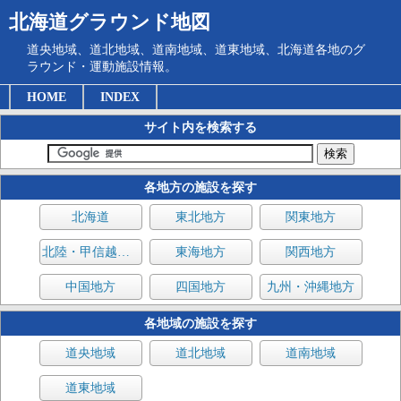
北海道グラウンド地図
道央地域、道北地域、道南地域、道東地域、北海道各地のグ
ラウンド・運動施設情報。
HOME
INDEX
サイト内を検索する
各地方の施設を探す
北海道
東北地方
関東地方
北陸・甲信越地方
東海地方
関西地方
中国地方
四国地方
九州・沖縄地方
各地域の施設を探す
道央地域
道北地域
道南地域
道東地域