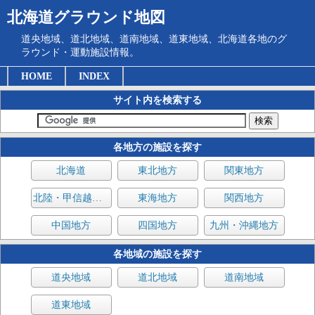
北海道グラウンド地図
道央地域、道北地域、道南地域、道東地域、北海道各地のグ
ラウンド・運動施設情報。
HOME
INDEX
サイト内を検索する
各地方の施設を探す
北海道
東北地方
関東地方
北陸・甲信越地方
東海地方
関西地方
中国地方
四国地方
九州・沖縄地方
各地域の施設を探す
道央地域
道北地域
道南地域
道東地域