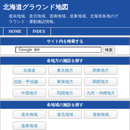
北海道グラウンド地図
道央地域、道北地域、道南地域、道東地域、北海道各地のグ
ラウンド・運動施設情報。
HOME
INDEX
サイト内を検索する
各地方の施設を探す
北海道
東北地方
関東地方
北陸・甲信越地方
東海地方
関西地方
中国地方
四国地方
九州・沖縄地方
各地域の施設を探す
道央地域
道北地域
道南地域
道東地域