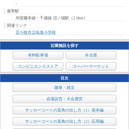
-
最寄駅
JR室蘭本線・千歳線 沼ノ端駅（2.6km）
関連リンク
苫小牧市立拓進小学校
近隣施設を探す
有料駐車場
弁当屋
コンビニエンスストア
スーパーマーケット
目次
随筆・雑文
会場設営・大会運営
サッカーコートの直角の出し方（1）基本編
サッカーコートの直角の出し方（2）応用編