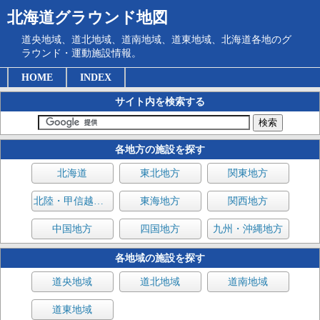
北海道グラウンド地図
道央地域、道北地域、道南地域、道東地域、北海道各地のグ
ラウンド・運動施設情報。
HOME
INDEX
サイト内を検索する
各地方の施設を探す
北海道
東北地方
関東地方
北陸・甲信越地方
東海地方
関西地方
中国地方
四国地方
九州・沖縄地方
各地域の施設を探す
道央地域
道北地域
道南地域
道東地域