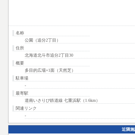
名称
公園（追分2丁目）
住所
北海道北斗市追分2丁目30
概要
多目的広場×1面（天然芝）
駐車場
-
最寄駅
道南いさりび鉄道線 七重浜駅（1.6km）
関連リンク
-
近隣施