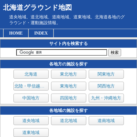
北海道グラウンド地図
道央地域、道北地域、道南地域、道東地域、北海道各地のグ
ラウンド・運動施設情報。
HOME
INDEX
サイト内を検索する
各地方の施設を探す
北海道
東北地方
関東地方
北陸・甲信越地方
東海地方
関西地方
中国地方
四国地方
九州・沖縄地方
各地域の施設を探す
道央地域
道北地域
道南地域
道東地域