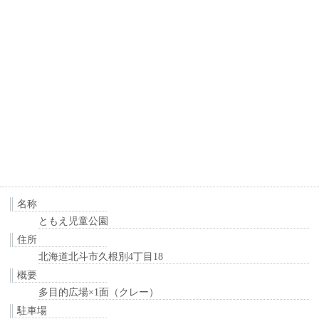
名称
ともえ児童公園
住所
北海道北斗市久根別4丁目18
概要
多目的広場×1面（クレー）
駐車場