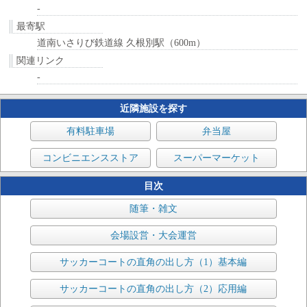
-
最寄駅
道南いさりび鉄道線 久根別駅（600m）
関連リンク
-
近隣施設を探す
有料駐車場
弁当屋
コンビニエンスストア
スーパーマーケット
目次
随筆・雑文
会場設営・大会運営
サッカーコートの直角の出し方（1）基本編
サッカーコートの直角の出し方（2）応用編