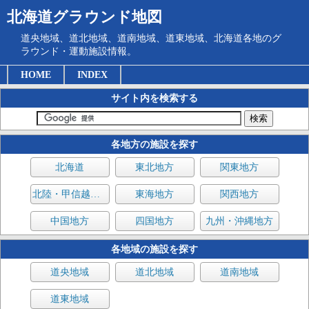
北海道グラウンド地図
道央地域、道北地域、道南地域、道東地域、北海道各地のグ
ラウンド・運動施設情報。
HOME
INDEX
サイト内を検索する
各地方の施設を探す
北海道
東北地方
関東地方
北陸・甲信越地方
東海地方
関西地方
中国地方
四国地方
九州・沖縄地方
各地域の施設を探す
道央地域
道北地域
道南地域
道東地域