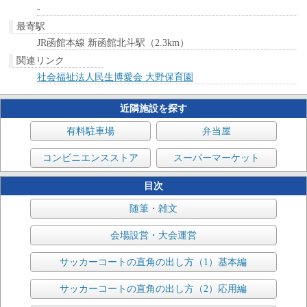
-
最寄駅
JR函館本線 新函館北斗駅（2.3km）
関連リンク
社会福祉法人民生博愛会 大野保育園
近隣施設を探す
有料駐車場
弁当屋
コンビニエンスストア
スーパーマーケット
目次
随筆・雑文
会場設営・大会運営
サッカーコートの直角の出し方（1）基本編
サッカーコートの直角の出し方（2）応用編