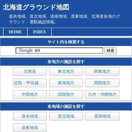
北海道グラウンド地図
道央地域、道北地域、道南地域、道東地域、北海道各地のグ
ラウンド・運動施設情報。
HOME
INDEX
サイト内を検索する
各地方の施設を探す
北海道
東北地方
関東地方
北陸・甲信越地方
東海地方
関西地方
中国地方
四国地方
九州・沖縄地方
各地域の施設を探す
道央地域
道北地域
道南地域
道東地域