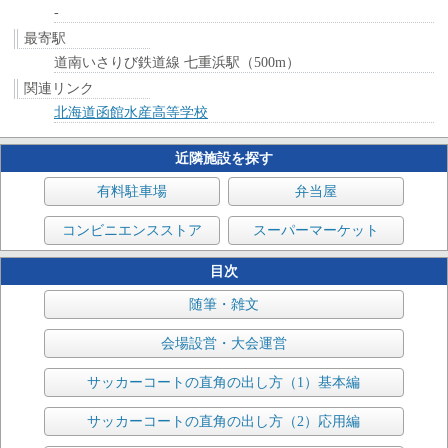
-
最寄駅
道南いさりび鉄道線 七重浜駅（500m）
関連リンク
北海道函館水産高等学校
近隣施設を探す
有料駐車場
弁当屋
コンビニエンスストア
スーパーマーケット
目次
随筆・雑文
会場設営・大会運営
サッカーコートの直角の出し方（1）基本編
サッカーコートの直角の出し方（2）応用編