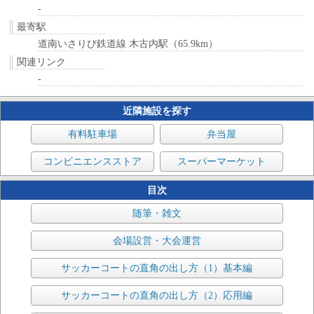
-
最寄駅
道南いさりび鉄道線 木古内駅（65.9km）
関連リンク
-
近隣施設を探す
有料駐車場
弁当屋
コンビニエンスストア
スーパーマーケット
目次
随筆・雑文
会場設営・大会運営
サッカーコートの直角の出し方（1）基本編
サッカーコートの直角の出し方（2）応用編