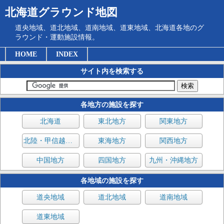
北海道グラウンド地図
道央地域、道北地域、道南地域、道東地域、北海道各地のグ
ラウンド・運動施設情報。
HOME
INDEX
サイト内を検索する
各地方の施設を探す
北海道
東北地方
関東地方
北陸・甲信越地方
東海地方
関西地方
中国地方
四国地方
九州・沖縄地方
各地域の施設を探す
道央地域
道北地域
道南地域
道東地域