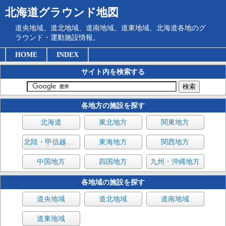
北海道グラウンド地図
道央地域、道北地域、道南地域、道東地域、北海道各地のグ
ラウンド・運動施設情報。
HOME
INDEX
サイト内を検索する
各地方の施設を探す
北海道
東北地方
関東地方
北陸・甲信越地方
東海地方
関西地方
中国地方
四国地方
九州・沖縄地方
各地域の施設を探す
道央地域
道北地域
道南地域
道東地域