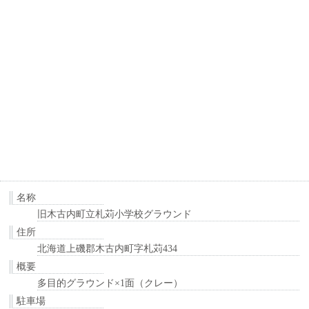
名称
旧木古内町立札苅小学校グラウンド
住所
北海道上磯郡木古内町字札苅434
概要
多目的グラウンド×1面（クレー）
駐車場