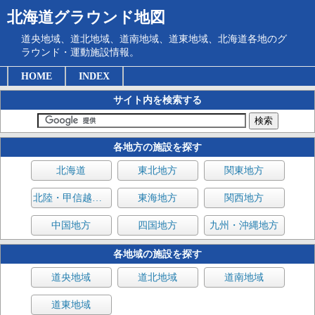
北海道グラウンド地図
道央地域、道北地域、道南地域、道東地域、北海道各地のグ
ラウンド・運動施設情報。
HOME
INDEX
サイト内を検索する
各地方の施設を探す
北海道
東北地方
関東地方
北陸・甲信越地方
東海地方
関西地方
中国地方
四国地方
九州・沖縄地方
各地域の施設を探す
道央地域
道北地域
道南地域
道東地域