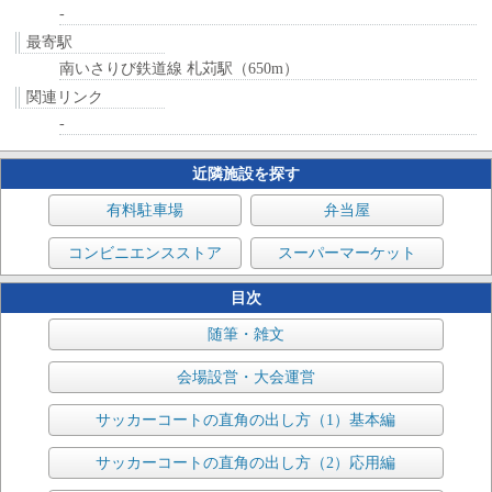
-
最寄駅
南いさりび鉄道線 札苅駅（650m）
関連リンク
-
近隣施設を探す
有料駐車場
弁当屋
コンビニエンスストア
スーパーマーケット
目次
随筆・雑文
会場設営・大会運営
サッカーコートの直角の出し方（1）基本編
サッカーコートの直角の出し方（2）応用編