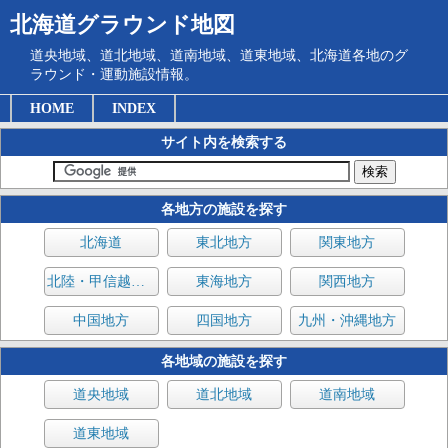
北海道グラウンド地図
道央地域、道北地域、道南地域、道東地域、北海道各地のグ
ラウンド・運動施設情報。
HOME
INDEX
サイト内を検索する
各地方の施設を探す
北海道
東北地方
関東地方
北陸・甲信越地方
東海地方
関西地方
中国地方
四国地方
九州・沖縄地方
各地域の施設を探す
道央地域
道北地域
道南地域
道東地域