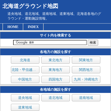
北海道グラウンド地図
道央地域、道北地域、道南地域、道東地域、北海道各地のグ
ラウンド・運動施設情報。
HOME
INDEX
サイト内を検索する
各地方の施設を探す
北海道
東北地方
関東地方
北陸・甲信越地方
東海地方
関西地方
中国地方
四国地方
九州・沖縄地方
各地域の施設を探す
道央地域
道北地域
道南地域
道東地域