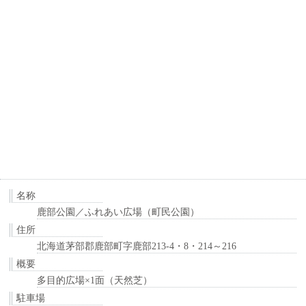
名称
鹿部公園／ふれあい広場（町民公園）
住所
北海道茅部郡鹿部町字鹿部213-4・8・214～216
概要
多目的広場×1面（天然芝）
駐車場