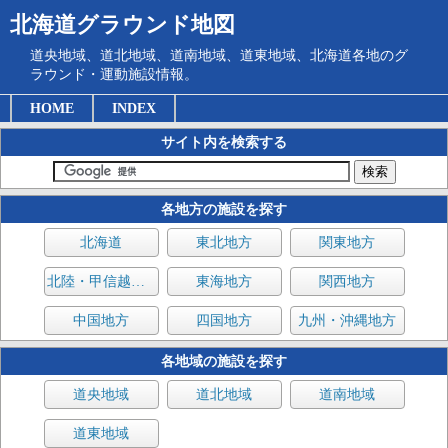
北海道グラウンド地図
道央地域、道北地域、道南地域、道東地域、北海道各地のグ
ラウンド・運動施設情報。
HOME
INDEX
サイト内を検索する
各地方の施設を探す
北海道
東北地方
関東地方
北陸・甲信越地方
東海地方
関西地方
中国地方
四国地方
九州・沖縄地方
各地域の施設を探す
道央地域
道北地域
道南地域
道東地域