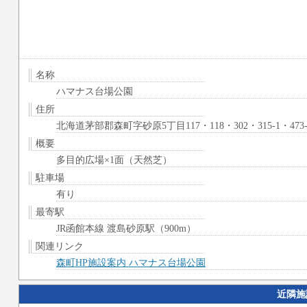
名称
ハマナス台場公園
住所
北海道茅部郡森町字砂原5丁目117・118・302・315-1・473-1
概要
多目的広場×1面（天然芝）
駐車場
有り
最寄駅
JR函館本線 渡島砂原駅（900m）
関連リンク
森町HP施設案内 ハマナス台場公園
近隣施