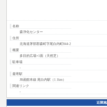
名称
森浄化センター
住所
北海道茅部郡森町字尾白内町844-2
概要
多目的広場×1面（天然芝）
駐車場
-
最寄駅
JR函館本線 尾白内駅（1.1km）
関連リンク
-
近隣施