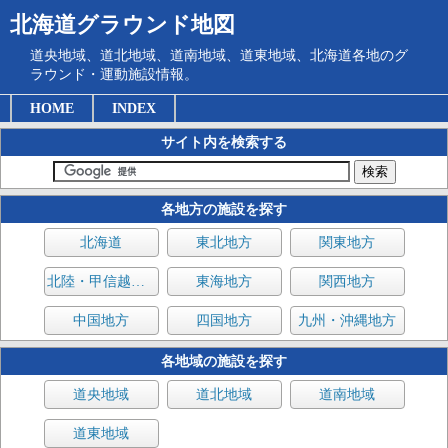
北海道グラウンド地図
道央地域、道北地域、道南地域、道東地域、北海道各地のグ
ラウンド・運動施設情報。
HOME
INDEX
サイト内を検索する
各地方の施設を探す
北海道
東北地方
関東地方
北陸・甲信越地方
東海地方
関西地方
中国地方
四国地方
九州・沖縄地方
各地域の施設を探す
道央地域
道北地域
道南地域
道東地域