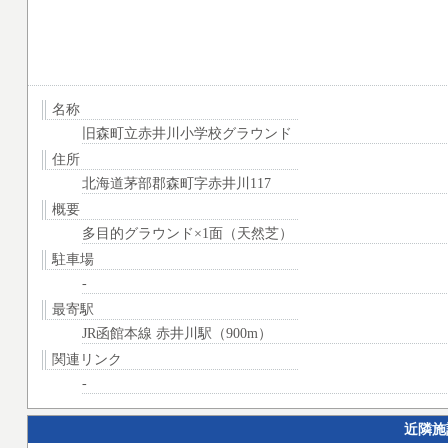
名称
旧森町立赤井川小学校グラウンド
住所
北海道茅部郡森町字赤井川117
概要
多目的グラウンド×1面（天然芝）
駐車場
-
最寄駅
JR函館本線 赤井川駅（900m）
関連リンク
-
近隣施