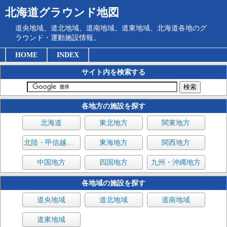
北海道グラウンド地図
道央地域、道北地域、道南地域、道東地域、北海道各地のグ
ラウンド・運動施設情報。
HOME
INDEX
サイト内を検索する
各地方の施設を探す
北海道
東北地方
関東地方
北陸・甲信越地方
東海地方
関西地方
中国地方
四国地方
九州・沖縄地方
各地域の施設を探す
道央地域
道北地域
道南地域
道東地域