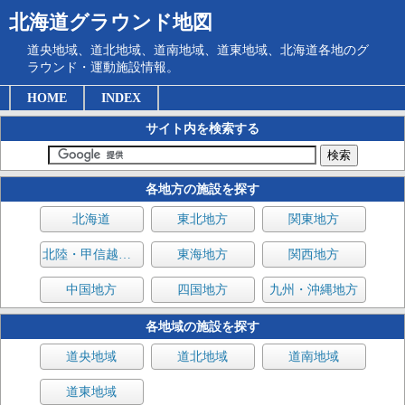
北海道グラウンド地図
道央地域、道北地域、道南地域、道東地域、北海道各地のグ
ラウンド・運動施設情報。
HOME
INDEX
サイト内を検索する
各地方の施設を探す
北海道
東北地方
関東地方
北陸・甲信越地方
東海地方
関西地方
中国地方
四国地方
九州・沖縄地方
各地域の施設を探す
道央地域
道北地域
道南地域
道東地域