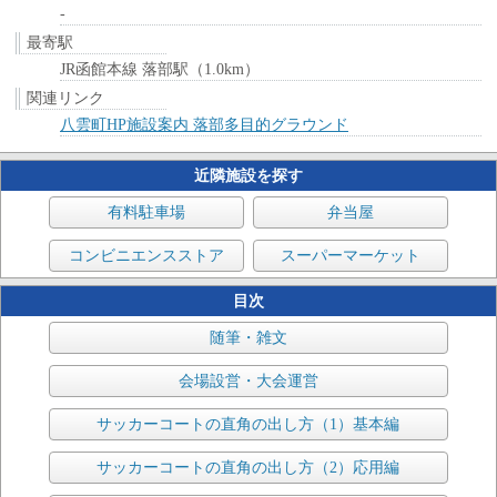
-
最寄駅
JR函館本線 落部駅（1.0km）
関連リンク
八雲町HP施設案内 落部多目的グラウンド
近隣施設を探す
有料駐車場
弁当屋
コンビニエンスストア
スーパーマーケット
目次
随筆・雑文
会場設営・大会運営
サッカーコートの直角の出し方（1）基本編
サッカーコートの直角の出し方（2）応用編