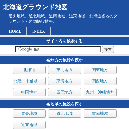
北海道グラウンド地図
道央地域、道北地域、道南地域、道東地域、北海道各地のグ
ラウンド・運動施設情報。
HOME
INDEX
サイト内を検索する
各地方の施設を探す
北海道
東北地方
関東地方
北陸・甲信越地方
東海地方
関西地方
中国地方
四国地方
九州・沖縄地方
各地域の施設を探す
道央地域
道北地域
道南地域
道東地域