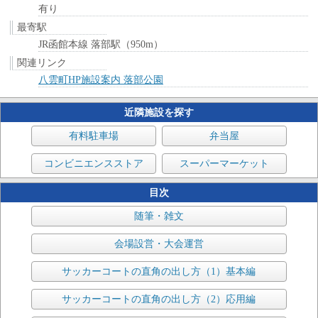
有り
最寄駅
JR函館本線 落部駅（950m）
関連リンク
八雲町HP施設案内 落部公園
近隣施設を探す
有料駐車場
弁当屋
コンビニエンスストア
スーパーマーケット
目次
随筆・雑文
会場設営・大会運営
サッカーコートの直角の出し方（1）基本編
サッカーコートの直角の出し方（2）応用編