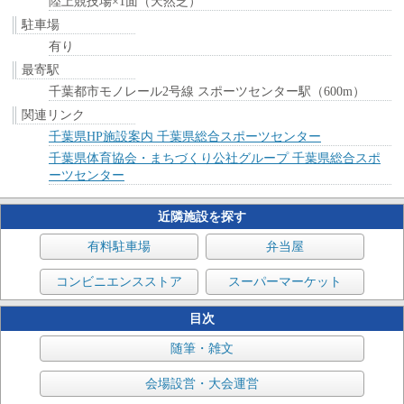
陸上競技場×1面（天然芝）
駐車場
有り
最寄駅
千葉都市モノレール2号線 スポーツセンター駅（600m）
関連リンク
千葉県HP施設案内 千葉県総合スポーツセンター
千葉県体育協会・まちづくり公社グループ 千葉県総合スポ
ーツセンター
近隣施設を探す
有料駐車場
弁当屋
コンビニエンスストア
スーパーマーケット
目次
随筆・雑文
会場設営・大会運営