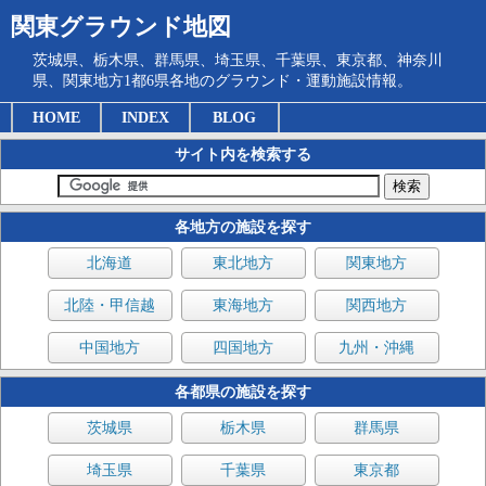
関東グラウンド地図
茨城県、栃木県、群馬県、埼玉県、千葉県、東京都、神奈川
県、関東地方1都6県各地のグラウンド・運動施設情報。
HOME
INDEX
BLOG
サイト内を検索する
各地方の施設を探す
北海道
東北地方
関東地方
北陸・甲信越
東海地方
関西地方
中国地方
四国地方
九州・沖縄
各都県の施設を探す
茨城県
栃木県
群馬県
埼玉県
千葉県
東京都