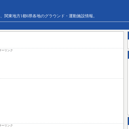
、関東地方1都6県各地のグラウンド・運動施設情報。
サーリンク
サーリンク