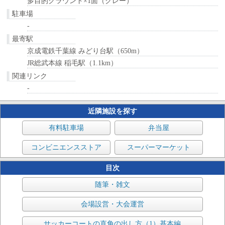
多目的グラウンド×1面（クレー）
駐車場
-
最寄駅
京成電鉄千葉線 みどり台駅（650m）
JR総武本線 稲毛駅（1.1km）
関連リンク
-
近隣施設を探す
有料駐車場
弁当屋
コンビニエンスストア
スーパーマーケット
目次
随筆・雑文
会場設営・大会運営
サッカーコートの直角の出し方（1）基本編