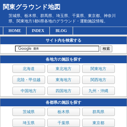
関東グラウンド地図
茨城県、栃木県、群馬県、埼玉県、千葉県、東京都、神奈川
県、関東地方1都6県各地のグラウンド・運動施設情報。
HOME
INDEX
BLOG
サイト内を検索する
各地方の施設を探す
北海道
東北地方
関東地方
北陸・甲信越
東海地方
関西地方
中国地方
四国地方
九州・沖縄
各都県の施設を探す
茨城県
栃木県
群馬県
埼玉県
千葉県
東京都