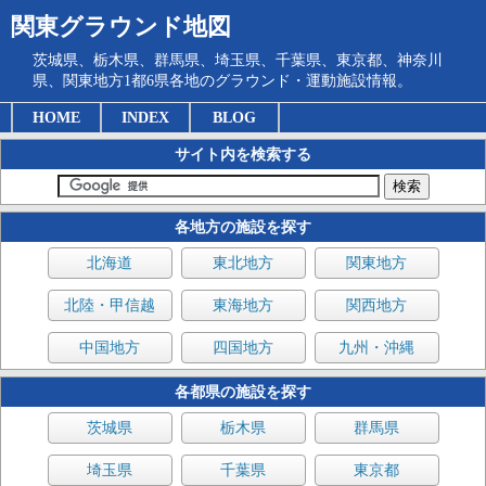
関東グラウンド地図
茨城県、栃木県、群馬県、埼玉県、千葉県、東京都、神奈川
県、関東地方1都6県各地のグラウンド・運動施設情報。
HOME
INDEX
BLOG
サイト内を検索する
各地方の施設を探す
北海道
東北地方
関東地方
北陸・甲信越
東海地方
関西地方
中国地方
四国地方
九州・沖縄
各都県の施設を探す
茨城県
栃木県
群馬県
埼玉県
千葉県
東京都