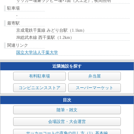
サッカー場兼ラグビー場×1面（人工芝）, 夜間照明
駐車場
-
最寄駅
京成電鉄千葉線 みどり台駅（1.1km）
JR総武本線 西千葉駅（1.2km）
関連リンク
国立大学法人千葉大学
近隣施設を探す
有料駐車場
弁当屋
コンビニエンスストア
スーパーマーケット
目次
随筆・雑文
会場設営・大会運営
サッカーコートの直角の出し方（1）基本編