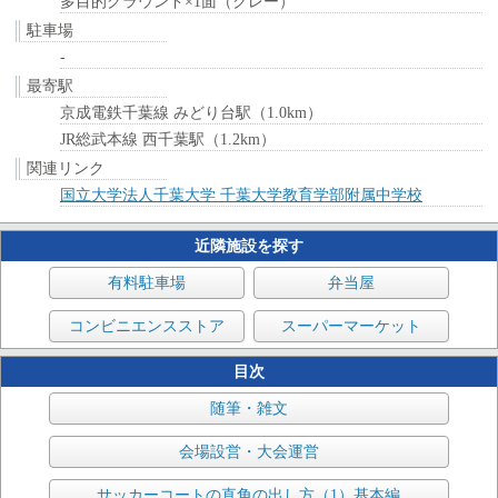
多目的グラウンド×1面（クレー）
駐車場
-
最寄駅
京成電鉄千葉線 みどり台駅（1.0km）
JR総武本線 西千葉駅（1.2km）
関連リンク
国立大学法人千葉大学 千葉大学教育学部附属中学校
近隣施設を探す
有料駐車場
弁当屋
コンビニエンスストア
スーパーマーケット
目次
随筆・雑文
会場設営・大会運営
サッカーコートの直角の出し方（1）基本編