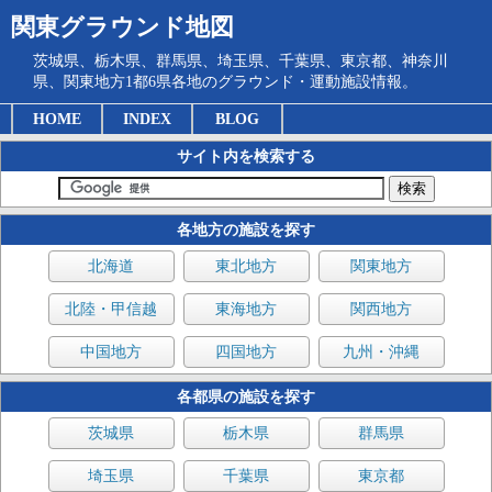
関東グラウンド地図
茨城県、栃木県、群馬県、埼玉県、千葉県、東京都、神奈川
県、関東地方1都6県各地のグラウンド・運動施設情報。
HOME
INDEX
BLOG
サイト内を検索する
各地方の施設を探す
北海道
東北地方
関東地方
北陸・甲信越
東海地方
関西地方
中国地方
四国地方
九州・沖縄
各都県の施設を探す
茨城県
栃木県
群馬県
埼玉県
千葉県
東京都