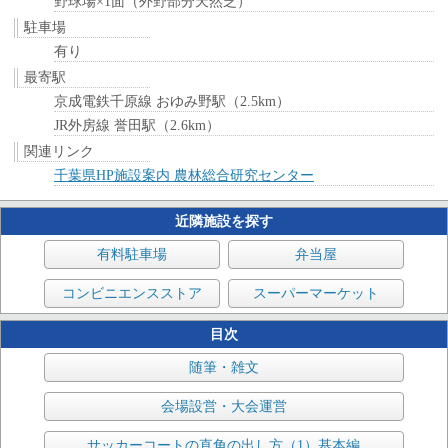
野球場×1面（外野部分天然芝）
駐車場
有り
最寄駅
京成電鉄千原線 おゆみ野駅（2.5km）
JR外房線 誉田駅（2.6km）
関連リンク
千葉県HP施設案内 農林総合研究センター
近隣施設を探す
有料駐車場
弁当屋
コンビニエンスストア
スーパーマーケット
目次
随筆・雑文
会場設営・大会運営
サッカーコートの直角の出し方（1）基本編