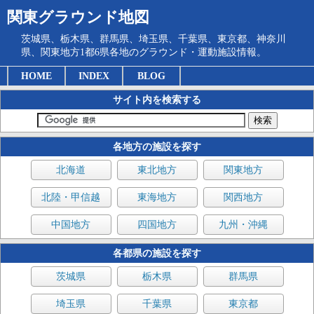
関東グラウンド地図
茨城県、栃木県、群馬県、埼玉県、千葉県、東京都、神奈川
県、関東地方1都6県各地のグラウンド・運動施設情報。
HOME
INDEX
BLOG
サイト内を検索する
各地方の施設を探す
北海道
東北地方
関東地方
北陸・甲信越
東海地方
関西地方
中国地方
四国地方
九州・沖縄
各都県の施設を探す
茨城県
栃木県
群馬県
埼玉県
千葉県
東京都