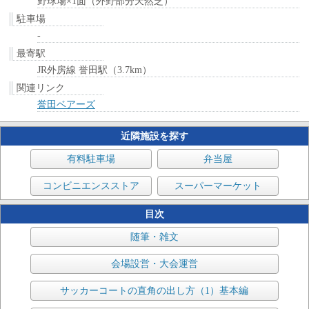
野球場×1面（外野部分天然芝）
駐車場
-
最寄駅
JR外房線 誉田駅（3.7km）
関連リンク
誉田ベアーズ
近隣施設を探す
有料駐車場
弁当屋
コンビニエンスストア
スーパーマーケット
目次
随筆・雑文
会場設営・大会運営
サッカーコートの直角の出し方（1）基本編