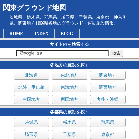
関東グラウンド地図
茨城県、栃木県、群馬県、埼玉県、千葉県、東京都、神奈川
県、関東地方1都6県各地のグラウンド・運動施設情報。
HOME
INDEX
BLOG
サイト内を検索する
各地方の施設を探す
北海道
東北地方
関東地方
北陸・甲信越
東海地方
関西地方
中国地方
四国地方
九州・沖縄
各都県の施設を探す
茨城県
栃木県
群馬県
埼玉県
千葉県
東京都