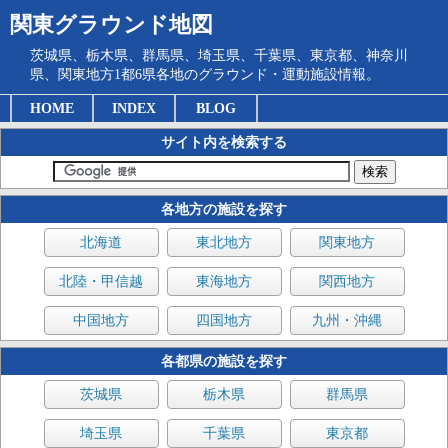
関東グラウンド地図
茨城県、栃木県、群馬県、埼玉県、千葉県、東京都、神奈川
県、関東地方1都6県各地のグラウンド・運動施設情報。
HOME
INDEX
BLOG
サイト内を検索する
各地方の施設を探す
北海道
東北地方
関東地方
北陸・甲信越
東海地方
関西地方
中国地方
四国地方
九州・沖縄
各都県の施設を探す
茨城県
栃木県
群馬県
埼玉県
千葉県
東京都