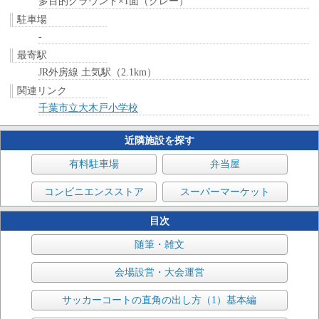
多目的グラウンド×1面（クレー）
駐車場
-
最寄駅
JR外房線 土気駅（2.1km）
関連リンク
千葉市立大木戸小学校
近隣施設を探す
有料駐車場
弁当屋
コンビニエンスストア
スーパーマーケット
目次
随筆・雑文
会場設営・大会運営
サッカーコートの直角の出し方（1）基本編