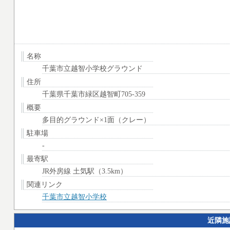
名称
千葉市立越智小学校グラウンド
住所
千葉県千葉市緑区越智町705-359
概要
多目的グラウンド×1面（クレー）
駐車場
-
最寄駅
JR外房線 土気駅（3.5km）
関連リンク
千葉市立越智小学校
近隣施