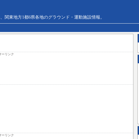
、関東地方1都6県各地のグラウンド・運動施設情報。
サーリンク
サーリンク