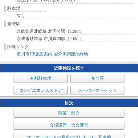
野球場×1面（外野部分天然芝）
駐車場
有り
最寄駅
北総鉄道北総線 北国分駅（1.9km）
京成電鉄本線 市川真間駅（2.6km）
関連リンク
市川市HP施設案内 国分川調節池緑地
近隣施設を探す
有料駐車場
弁当屋
コンビニエンスストア
スーパーマーケット
目次
随筆・雑文
会場設営・大会運営
サッカーコートの直角の出し方（1）基本編