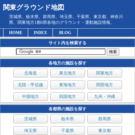
関東グラウンド地図
茨城県、栃木県、群馬県、埼玉県、千葉県、東京都、神奈川
県、関東地方1都6県各地のグラウンド・運動施設情報。
HOME
INDEX
BLOG
サイト内を検索する
各地方の施設を探す
北海道
東北地方
関東地方
北陸・甲信越
東海地方
関西地方
中国地方
四国地方
九州・沖縄
各都県の施設を探す
茨城県
栃木県
群馬県
埼玉県
千葉県
東京都