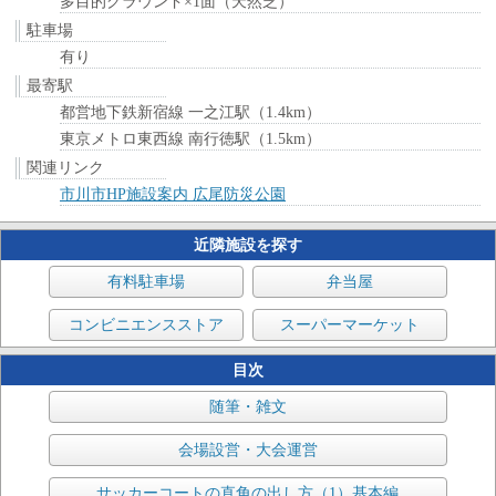
多目的グラウンド×1面（天然芝）
駐車場
有り
最寄駅
都営地下鉄新宿線 一之江駅（1.4km）
東京メトロ東西線 南行徳駅（1.5km）
関連リンク
市川市HP施設案内 広尾防災公園
近隣施設を探す
有料駐車場
弁当屋
コンビニエンスストア
スーパーマーケット
目次
随筆・雑文
会場設営・大会運営
サッカーコートの直角の出し方（1）基本編