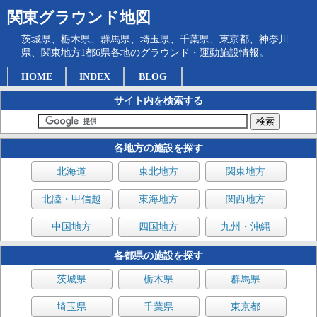
関東グラウンド地図
茨城県、栃木県、群馬県、埼玉県、千葉県、東京都、神奈川
県、関東地方1都6県各地のグラウンド・運動施設情報。
HOME
INDEX
BLOG
サイト内を検索する
各地方の施設を探す
北海道
東北地方
関東地方
北陸・甲信越
東海地方
関西地方
中国地方
四国地方
九州・沖縄
各都県の施設を探す
茨城県
栃木県
群馬県
埼玉県
千葉県
東京都