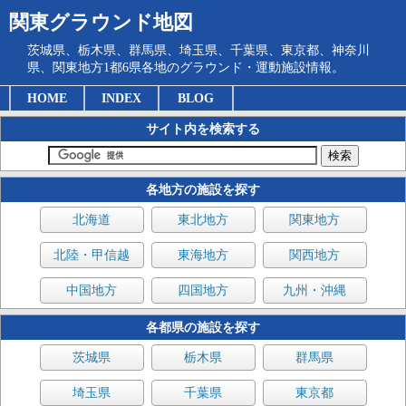
関東グラウンド地図
茨城県、栃木県、群馬県、埼玉県、千葉県、東京都、神奈川
県、関東地方1都6県各地のグラウンド・運動施設情報。
HOME
INDEX
BLOG
サイト内を検索する
各地方の施設を探す
北海道
東北地方
関東地方
北陸・甲信越
東海地方
関西地方
中国地方
四国地方
九州・沖縄
各都県の施設を探す
茨城県
栃木県
群馬県
埼玉県
千葉県
東京都