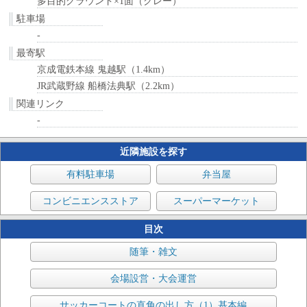
多目的グラウンド×1面（クレー）
駐車場
-
最寄駅
京成電鉄本線 鬼越駅（1.4km）
JR武蔵野線 船橋法典駅（2.2km）
関連リンク
-
近隣施設を探す
有料駐車場
弁当屋
コンビニエンスストア
スーパーマーケット
目次
随筆・雑文
会場設営・大会運営
サッカーコートの直角の出し方（1）基本編