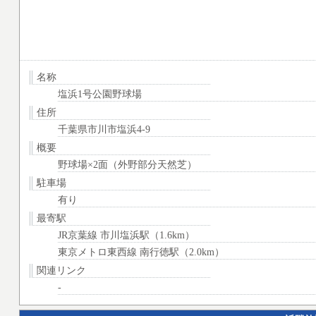
名称
塩浜1号公園野球場
住所
千葉県市川市塩浜4-9
概要
野球場×2面（外野部分天然芝）
駐車場
有り
最寄駅
JR京葉線 市川塩浜駅（1.6km）
東京メトロ東西線 南行徳駅（2.0km）
関連リンク
-