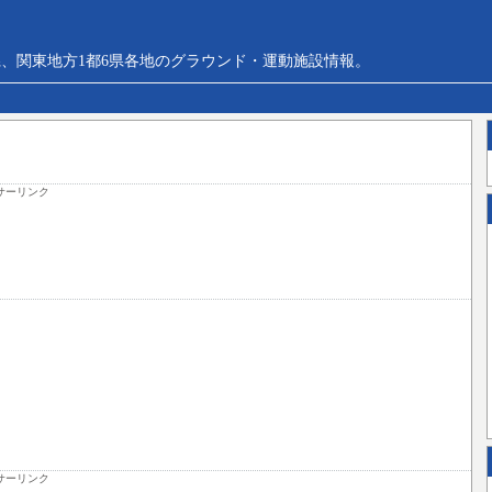
、関東地方1都6県各地のグラウンド・運動施設情報。
サーリンク
サーリンク