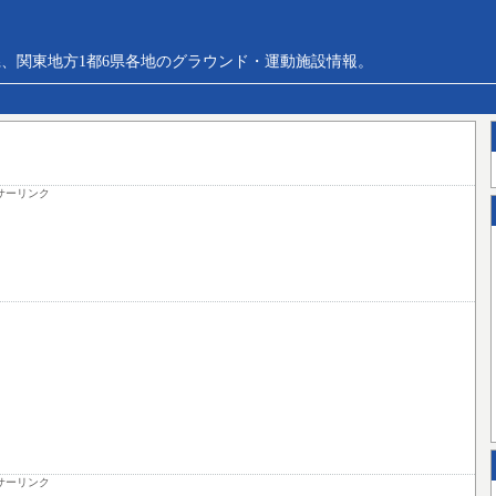
、関東地方1都6県各地のグラウンド・運動施設情報。
サーリンク
サーリンク