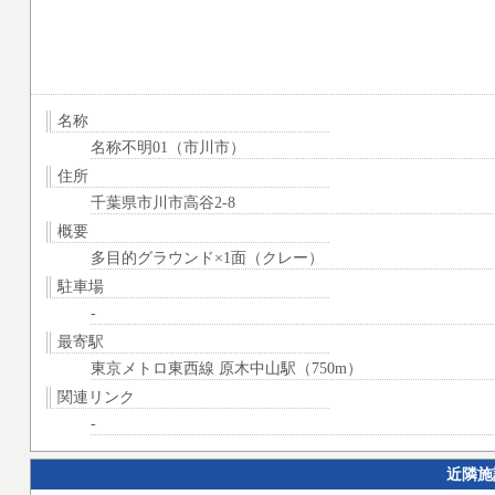
名称
名称不明01（市川市）
住所
千葉県市川市高谷2-8
概要
多目的グラウンド×1面（クレー）
駐車場
-
最寄駅
東京メトロ東西線 原木中山駅（750m）
関連リンク
-
近隣施