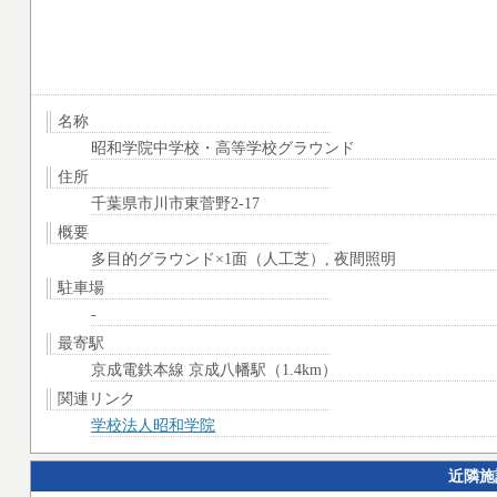
名称
昭和学院中学校・高等学校グラウンド
住所
千葉県市川市東菅野2-17
概要
多目的グラウンド×1面（人工芝）, 夜間照明
駐車場
-
最寄駅
京成電鉄本線 京成八幡駅（1.4km）
関連リンク
学校法人昭和学院
近隣施