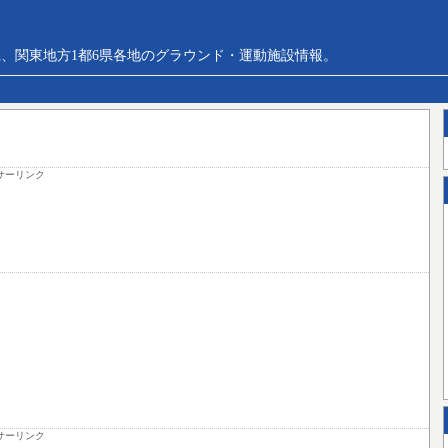
、関東地方1都6県各地のグラウンド・運動施設情報。
サーリンク
サーリンク