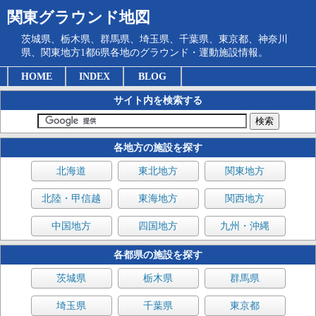
関東グラウンド地図
茨城県、栃木県、群馬県、埼玉県、千葉県、東京都、神奈川
県、関東地方1都6県各地のグラウンド・運動施設情報。
HOME
INDEX
BLOG
サイト内を検索する
各地方の施設を探す
北海道
東北地方
関東地方
北陸・甲信越
東海地方
関西地方
中国地方
四国地方
九州・沖縄
各都県の施設を探す
茨城県
栃木県
群馬県
埼玉県
千葉県
東京都