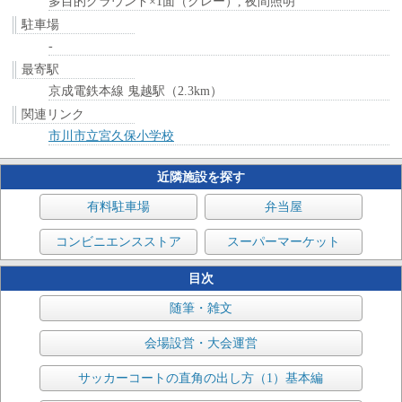
多目的グラウンド×1面（クレー）, 夜間照明
駐車場
-
最寄駅
京成電鉄本線 鬼越駅（2.3km）
関連リンク
市川市立宮久保小学校
近隣施設を探す
有料駐車場
弁当屋
コンビニエンスストア
スーパーマーケット
目次
随筆・雑文
会場設営・大会運営
サッカーコートの直角の出し方（1）基本編