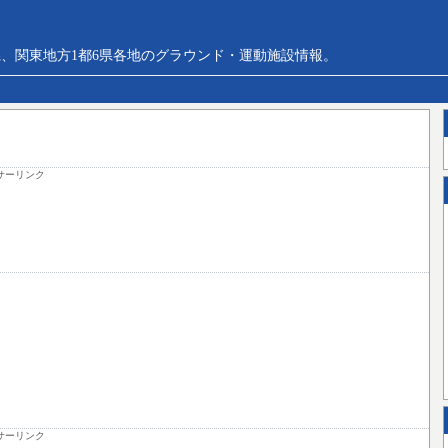
、関東地方1都6県各地のグラウンド・運動施設情報。
サーリンク
サーリンク