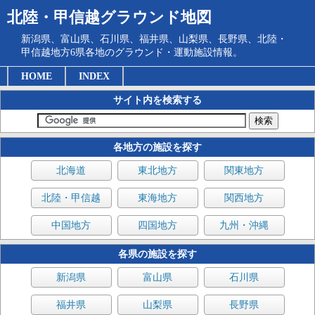
北陸・甲信越グラウンド地図
新潟県、富山県、石川県、福井県、山梨県、長野県、北陸・
甲信越地方6県各地のグラウンド・運動施設情報。
HOME
INDEX
サイト内を検索する
各地方の施設を探す
北海道
東北地方
関東地方
北陸・甲信越
東海地方
関西地方
中国地方
四国地方
九州・沖縄
各県の施設を探す
新潟県
富山県
石川県
福井県
山梨県
長野県