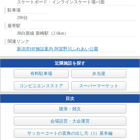
スケートボード・インラインスケート場×1面
駐車場
290台
最寄駅
JR白新線 新崎駅（2.0km）
関連リンク
新潟市HP施設案内 阿賀野川ふれあい公園
近隣施設を探す
有料駐車場
弁当屋
コンビニエンスストア
スーパーマーケット
目次
随筆・雑文
会場設営・大会運営
サッカーコートの直角の出し方（1）基本編