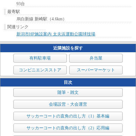
93台
最寄駅
JR白新線 新崎駅（4.6km）
関連リンク
新潟市HP施設案内 太夫浜運動公園球技場
近隣施設を探す
有料駐車場
弁当屋
コンビニエンスストア
スーパーマーケット
目次
随筆・雑文
会場設営・大会運営
サッカーコートの直角の出し方（1）基本編
サッカーコートの直角の出し方（2）応用編