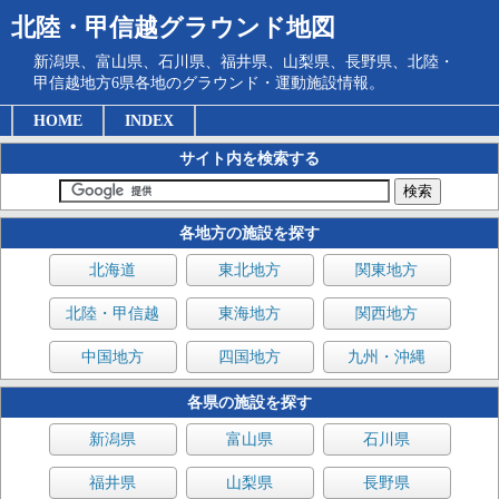
北陸・甲信越グラウンド地図
新潟県、富山県、石川県、福井県、山梨県、長野県、北陸・
甲信越地方6県各地のグラウンド・運動施設情報。
HOME
INDEX
サイト内を検索する
各地方の施設を探す
北海道
東北地方
関東地方
北陸・甲信越
東海地方
関西地方
中国地方
四国地方
九州・沖縄
各県の施設を探す
新潟県
富山県
石川県
福井県
山梨県
長野県