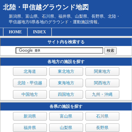
北陸・甲信越グラウンド地図
新潟県、富山県、石川県、福井県、山梨県、長野県、北陸・
甲信越地方6県各地のグラウンド・運動施設情報。
HOME
INDEX
サイト内を検索する
各地方の施設を探す
北海道
東北地方
関東地方
北陸・甲信越
東海地方
関西地方
中国地方
四国地方
九州・沖縄
各県の施設を探す
新潟県
富山県
石川県
福井県
山梨県
長野県