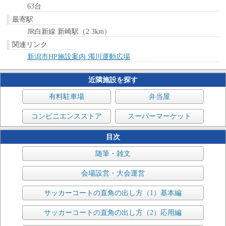
63台
最寄駅
JR白新線 新崎駅（2.3km）
関連リンク
新潟市HP施設案内 濁川運動広場
近隣施設を探す
有料駐車場
弁当屋
コンビニエンスストア
スーパーマーケット
目次
随筆・雑文
会場設営・大会運営
サッカーコートの直角の出し方（1）基本編
サッカーコートの直角の出し方（2）応用編