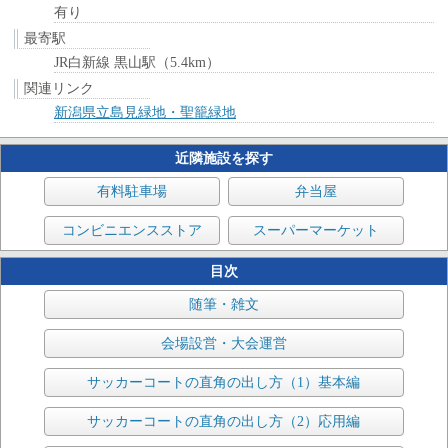
有り
最寄駅
JR白新線 黒山駅（5.4km）
関連リンク
新潟県立島見緑地・聖籠緑地
近隣施設を探す
有料駐車場
弁当屋
コンビニエンスストア
スーパーマーケット
目次
随筆・雑文
会場設営・大会運営
サッカーコートの直角の出し方（1）基本編
サッカーコートの直角の出し方（2）応用編