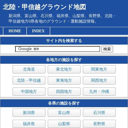
北陸・甲信越グラウンド地図
新潟県、富山県、石川県、福井県、山梨県、長野県、北陸・
甲信越地方6県各地のグラウンド・運動施設情報。
HOME
INDEX
サイト内を検索する
各地方の施設を探す
北海道
東北地方
関東地方
北陸・甲信越
東海地方
関西地方
中国地方
四国地方
九州・沖縄
各県の施設を探す
新潟県
富山県
石川県
福井県
山梨県
長野県